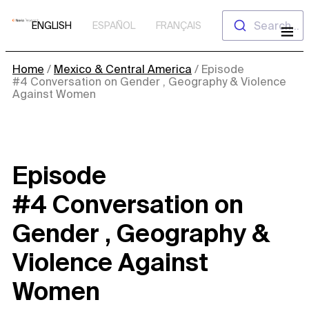
Skip
Search...
ENGLISH
ESPAÑOL
FRANÇAIS
to
content
Home
/
Mexico & Central America
/
Episode
#4 Conversation on Gender , Geography & Violence
Against Women
Episode
#4 Conversation on
Gender , Geography &
Violence Against
Women