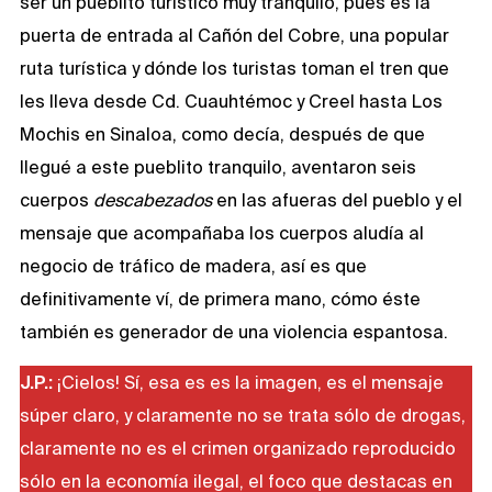
ser un pueblito turístico muy tranquilo, pues es la
puerta de entrada al Cañón del Cobre, una popular
ruta turística y dónde los turistas toman el tren que
les lleva desde Cd. Cuauhtémoc y Creel hasta Los
Mochis en Sinaloa, como decía, después de que
llegué a este pueblito tranquilo, aventaron seis
cuerpos
descabezados
en las afueras del pueblo y el
mensaje que acompañaba los cuerpos aludía al
negocio de tráfico de madera, así es que
definitivamente ví, de primera mano, cómo éste
también es generador de una violencia espantosa.
J.P.:
¡Cielos! Sí, esa es es la imagen, es el mensaje
súper claro, y claramente no se trata sólo de drogas,
claramente no es el crimen organizado reproducido
sólo en la economía ilegal, el foco que destacas en