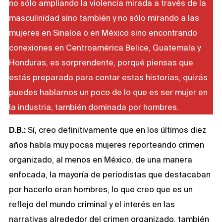
no sólo ampliando la violencia mirada a través de la
masculinidad sino también y no sólo mirando a las
mujeres en Sinaloa o en México sino encontrando
conexiones en Centroamérica Belice, Guatemala y
Honduras, es sorprendente, porqué piensas que
estás preparada para contar estas historias, quizás
puedes hablarnos un poco de lo que es ser mujer en
la industria, también dominada por hombres.
D.B.:
Sí, creo definitivamente que en los últimos diez
años había muy pocas mujeres reporteando crimen
organizado, al menos en México, de una manera
enfocada, la mayoría de periodistas que destacaban
por hacerlo eran hombres, lo que creo que es un
reflejo del mundo criminal y el interés en las
narrativas alrededor del crimen organizado, también