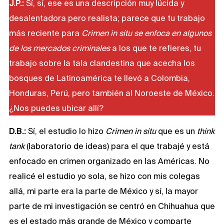
J.P.:
Sí, sí, ese es una descripción muy lúcida y
desalentadora pero realista; parece que tu trabajo
más reciente para
Crimen in situ
se enfoca en algunos
de los mercados criminales
a los que te refieres, tu
trabajo sobre la tala clandestina que acecha los
bosques de Latinoamérica te llevó a Colombia,
Honduras, Perú, pero también al Noroeste de México.
¿Nos puedes ubicar allí?
D.B.:
Sí, el estudio lo hizo
Crimen in situ
que es un
think
tank
(laboratorio de ideas) para el que trabajé y está
enfocado en crimen organizado en las Américas. No
realicé el estudio yo sola, se hizo con mis colegas
allá, mi parte era la parte de México y sí, la mayor
parte de mi investigación se centró en Chihuahua que
es el estado más grande de México y comparte