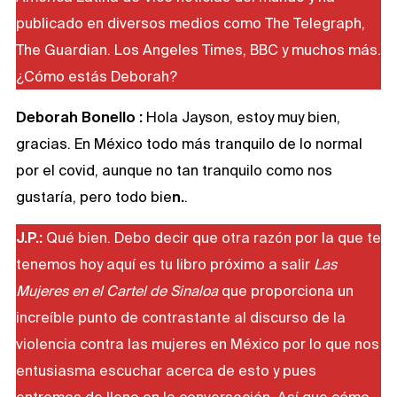
publicado en diversos medios como The Telegraph,
The Guardian. Los Angeles Times, BBC y muchos más.
¿Cómo estás Deborah?
Deborah Bonello :
Hola Jayson, estoy muy bien,
gracias. En México todo más tranquilo de lo normal
por el covid, aunque no tan tranquilo como nos
gustaría, pero todo bie
n.
.
J.P.:
Qué bien. Debo decir que otra razón por la que te
tenemos hoy aquí es tu libro próximo a salir
Las
Mujeres en el Cartel de Sinaloa
que proporciona un
increíble punto de contrastante al discurso de la
violencia contra las mujeres en México por lo que nos
entusiasma escuchar acerca de esto y pues
entremos de lleno en la conversación. Así que cómo