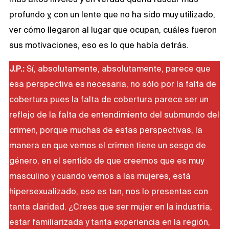
profundo y, con un lente que no ha sido muy utilizado,
ver cómo llegaron al lugar que ocupan, cuáles fueron
sus motivaciones, eso es lo que había detrás.
J.P.:
Sí, absolutamente, absolutamente, parece que
esa perspectiva es necesaria, no sólo por la falta de
cobertura pues la falta de cobertura parece ser un
reflejo de la falta de entendimiento del submundo del
crimen, porque muchas de estas perspectivas, la
manera en que vemos el crimen tiene un sesgo de
género, en el sentido de que creemos que es muy
masculino y cuando vemos a las mujeres, está
hipersexualizado, eso es tan, nos lo presentas con
tanta claridad. ¿Crees que ser mujer en la industria,
estar familiarizada y tanta experiencia en la región,