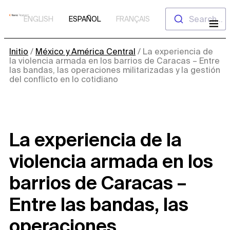
Saltar
Search...
ENGLISH
ESPAÑOL
FRANÇAIS
al
contenido
Initio
/
México y América Central
/
La experiencia de
la violencia armada en los barrios de Caracas – Entre
las bandas, las operaciones militarizadas y la gestión
del conflicto en lo cotidiano
La experiencia de la
violencia armada en los
barrios de Caracas –
Entre las bandas, las
operaciones