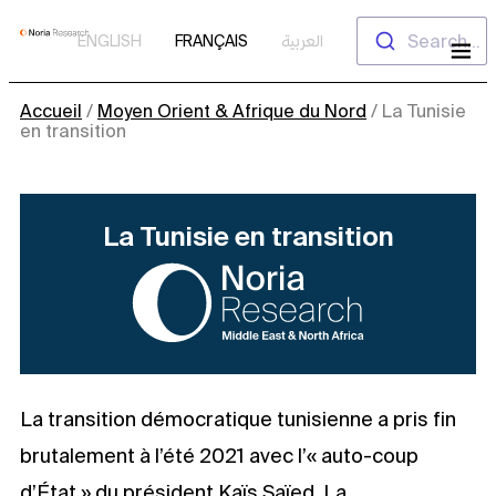
Aller
Search...
ENGLISH
FRANÇAIS
العربية
au
contenu
Accueil
/
Moyen Orient & Afrique du Nord
/
La Tunisie
en transition
La Tunisie en transition
La transition démocratique tunisienne a pris fin
brutalement à l’été 2021 avec l’« auto-coup
d’État » du président Kaïs Saïed. La