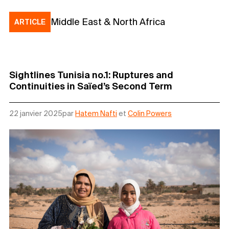
Middle East & North Africa
ARTICLE
Sightlines Tunisia no.1: Ruptures and
Continuities in Saïed’s Second Term
22 janvier 2025
par
Hatem Nafti
et
Colin Powers