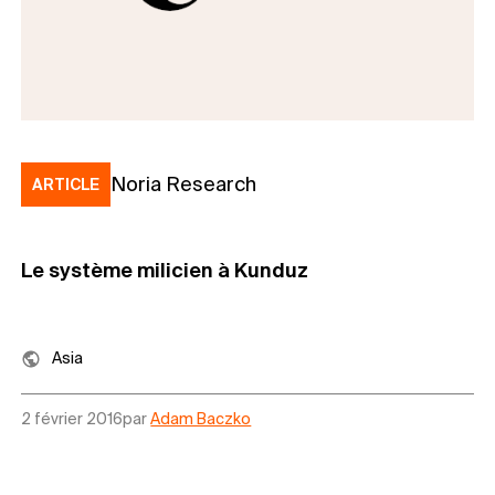
Noria Research
ARTICLE
Le système milicien à Kunduz
Asia
2 février 2016
par
Adam Baczko