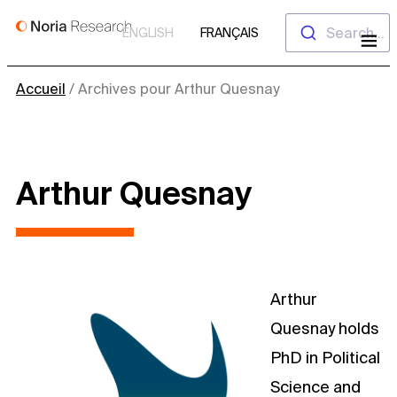
Aller
Search...
ENGLISH
FRANÇAIS
au
contenu
Accueil
/
Archives pour Arthur Quesnay
Arthur Quesnay
Arthur
Quesnay holds
PhD in Political
Science and