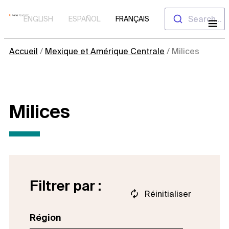
Aller
Search...
ENGLISH
ESPAÑOL
FRANÇAIS
au
contenu
Accueil
/
Mexique et Amérique Centrale
/
Milices
Milices
Filtrer par :
Réinitialiser
Région