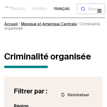
Aller
Search...
ENGLISH
ESPAÑOL
FRANÇAIS
au
contenu
Accueil
/
Mexique et Amérique Centrale
/
Criminalité
organisée
Criminalité organisée
Filtrer par :
Réinitialiser
Région