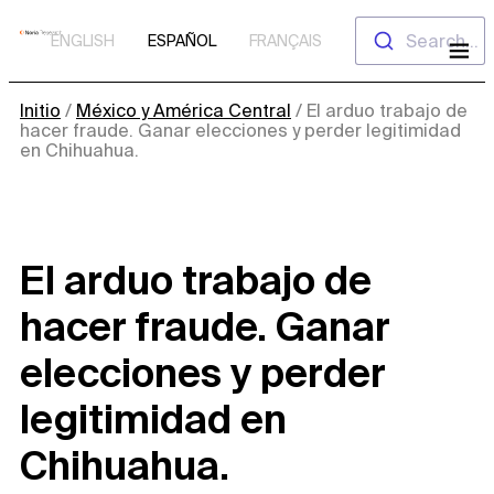
Saltar
Search...
ENGLISH
ESPAÑOL
FRANÇAIS
al
contenido
Initio
/
México y América Central
/
El arduo trabajo de
hacer fraude. Ganar elecciones y perder legitimidad
en Chihuahua.
El arduo trabajo de
hacer fraude. Ganar
elecciones y perder
legitimidad en
Chihuahua.