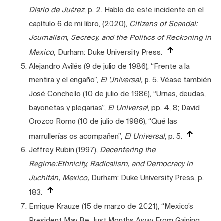
Diario de Juárez
, p. 2. Hablo de este incidente en el
capítulo 6 de mi libro, (2020),
Citizens of Scandal:
Journalism, Secrecy, and the Politics of Reckoning in
Mexico,
Durham: Duke University Press.
Alejandro Avilés (9 de julio de 1986), “Frente a la
mentira y el engaño”,
El Universal,
p. 5. Véase también
José Conchello (10 de julio de 1986), “Urnas, deudas,
bayonetas y plegarias”,
El Universal
, pp. 4, 8; David
Orozco Romo (10 de julio de 1986), “Qué las
marrullerías os acompañen”,
El Universal
, p. 5.
Jeffrey Rubin (1997),
Decentering the
Regime:Ethnicity, Radicalism, and Democracy in
Juchitán, Mexico,
Durham: Duke University Press, p.
183.
Enrique Krauze (15 de marzo de 2021), “Mexico’s
President May Be Just Months Away From Gaining