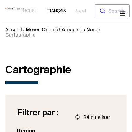
Aller
Search...
ENGLISH
FRANÇAIS
العربية
au
contenu
Accueil
/
Moyen Orient & Afrique du Nord
/
Cartographie
Cartographie
Filtrer par :
Réinitialiser
Région