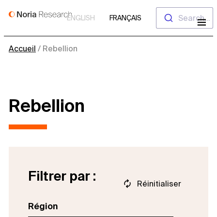
Aller
Search...
ENGLISH
FRANÇAIS
au
contenu
Accueil
/
Rebellion
Rebellion
Filtrer par :
Réinitialiser
Région