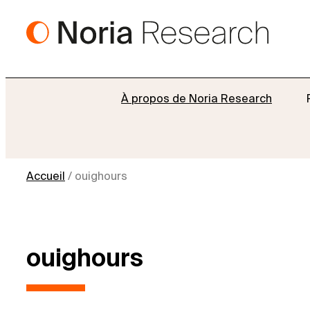
Aller
au
contenu
À propos de Noria Research
Accueil
/
ouighours
ouighours