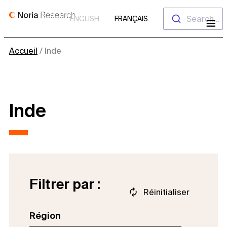
Aller
Search...
ENGLISH
FRANÇAIS
au
contenu
Accueil
/
Inde
Inde
Filtrer par :
Réinitialiser
Région