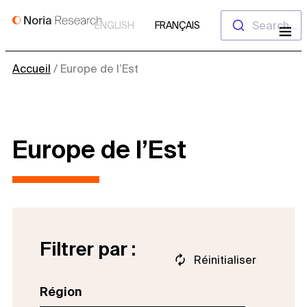
Aller
Search...
ENGLISH
FRANÇAIS
au
contenu
Accueil
/
Europe de l’Est
Europe de l’Est
Filtrer par :
Réinitialiser
Région