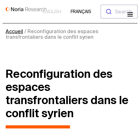
Aller
Search...
ENGLISH
FRANÇAIS
au
contenu
Accueil
/
Reconfiguration des espaces
transfrontaliers dans le conflit syrien
Reconfiguration des
espaces
transfrontaliers dans le
conflit syrien