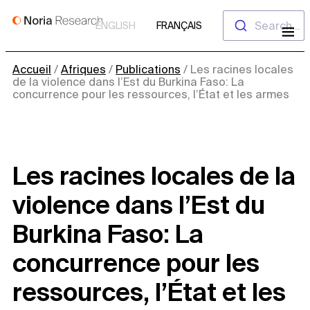
Aller
Search...
ENGLISH
FRANÇAIS
au
contenu
Accueil
/
Afriques
/
Publications
/
Les racines locales
de la violence dans l’Est du Burkina Faso: La
concurrence pour les ressources, l’État et les armes
Les racines locales de la
violence dans l’Est du
Burkina Faso: La
concurrence pour les
ressources, l’État et les